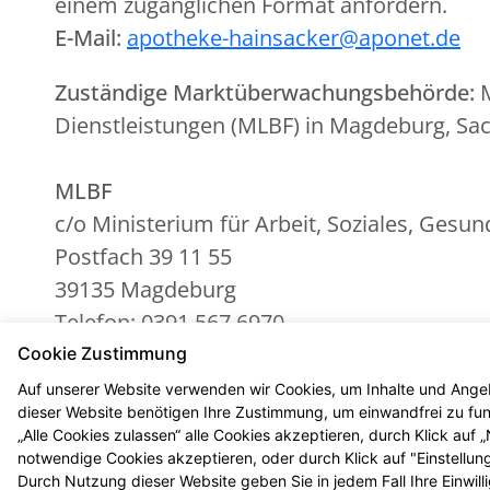
einem zugänglichen Format anfordern.
E-Mail:
apotheke-hainsacker@aponet.de
Zuständige Marktüberwachungsbehörde:
M
Dienstleistungen (MLBF) in Magdeburg, Sa
MLBF
c/o Ministerium für Arbeit, Soziales, Gesu
Postfach 39 11 55
39135 Magdeburg
Telefon: 0391 567 6970
E-Mail:
MLBF@ms.sachsen-anhalt.de
Cookie Zustimmung
Website:
Marktüberwachungsstelle der Lä
Auf unserer Website verwenden wir Cookies, um Inhalte und Angeb
dieser Website benötigen Ihre Zustimmung, um einwandfrei zu funk
„Alle Cookies zulassen“ alle Cookies akzeptieren, durch Klick auf
notwendige Cookies akzeptieren, oder durch Klick auf "Einstellun
Durch Nutzung dieser Website geben Sie in jedem Fall Ihre Einwil